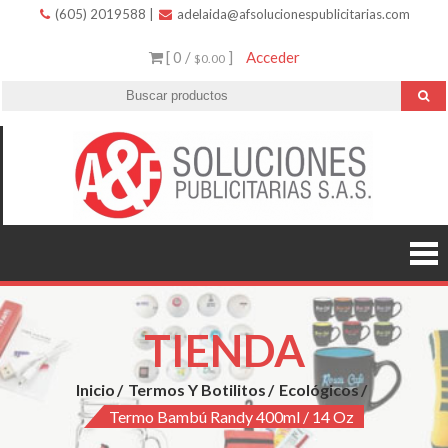
(605) 2019588
|
adelaida@afsolucionespublicitarias.com
[ 0 /
]
Acceder
$0.00
A
Innovació
variedad 
Soluc
excelent
servicio.
Public
TIENDA
Inicio
Termos Y Botilitos
Ecológicos
Termo Bambú Randy 400ml / 14 Oz