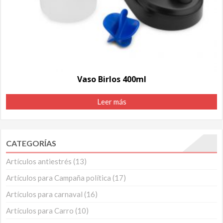
Vaso Birlos 400ml
Leer más
CATEGORÍAS
Artículos antiestrés
(13)
Artículos para Campaña política
(17)
Artículos para carnaval
(16)
Artículos para Carro
(10)