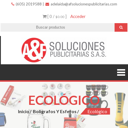
(605) 2019588
|
adelaida@afsolucionespublicitarias.com
[ 0 /
]
Acceder
$0.00
A
Innovació
variedad 
Soluc
excelent
servicio.
Public
ECOLÓGICO
Inicio
Boligrafos Y Esferos
Ecológico