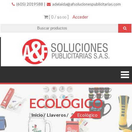
(605) 2019588
|
adelaida@afsolucionespublicitarias.com
[ 0 /
]
Acceder
$0.00
A
Innovació
variedad 
Soluc
excelent
servicio.
Public
ECOLÓGICO
Inicio
Llaveros
Ecológico