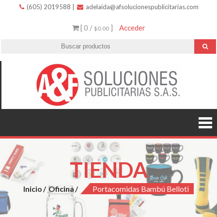
(605) 2019588
|
adelaida@afsolucionespublicitarias.com
[ 0 /
]
Acceder
$0.00
A
Innovació
variedad 
Soluc
excelent
servicio.
Public
TIENDA
Inicio
Oficina
Portacomidas Bambú Belloti