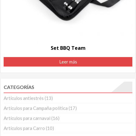
Set BBQ Team
Leer más
CATEGORÍAS
Artículos antiestrés
(13)
Artículos para Campaña política
(17)
Artículos para carnaval
(16)
Artículos para Carro
(10)