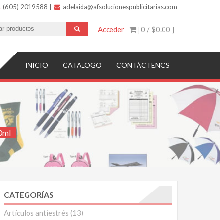
(605) 2019588
|
adelaida@afsolucionespublicitarias.com
Acceder
[ 0 /
$0.00
]
INICIO
CATALOGO
CONTÁCTENOS
0ml
CATEGORÍAS
Artículos antiestrés
(13)