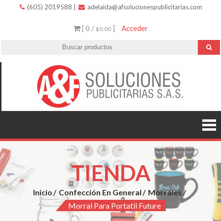
(605) 2019588
|
adelaida@afsolucionespublicitarias.com
[ 0 /
]
Acceder
$0.00
A
Innovació
variedad 
Soluc
excelent
servicio.
Public
TIENDA
Inicio
Confección En General
Morrales
Morral Para Portatil Future