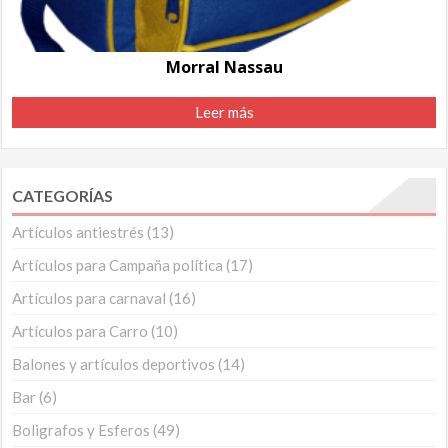
Morral Nassau
Leer más
CATEGORÍAS
Artículos antiestrés
(13)
Artículos para Campaña política
(17)
Artículos para carnaval
(16)
Artículos para Carro
(10)
Balones y artículos deportivos
(14)
Bar
(6)
Boligrafos y Esferos
(49)