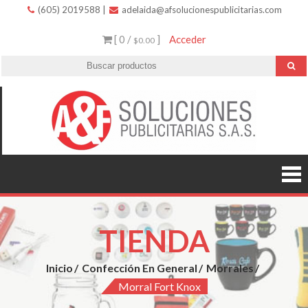
(605) 2019588
|
adelaida@afsolucionespublicitarias.com
[ 0 /
]
Acceder
$0.00
A
Innovació
variedad 
Soluc
excelent
servicio.
Public
TIENDA
Inicio
Confección En General
Morrales
Morral Fort Knox