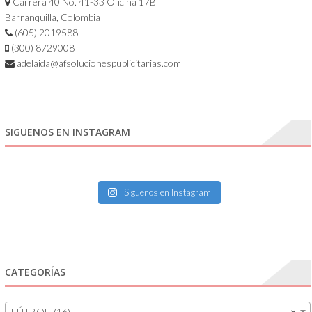
Carrera 40 No. 41-33 Oficina 17B
Barranquilla, Colombia
(605) 2019588
(300) 8729008
adelaida@afsolucionespublicitarias.com
SIGUENOS EN INSTAGRAM
Síguenos en Instagram
CATEGORÍAS
FÚTBOL (16)
×