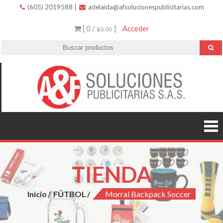
(605) 2019588
|
adelaida@afsolucionespublicitarias.com
[ 0 /
]
Acceder
$0.00
A
Innovació
variedad 
Soluc
excelent
servicio.
Public
TIENDA
Inicio
FÚTBOL
Morral Backpack Soccer