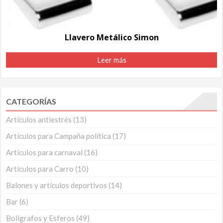
Llavero Metálico Simon
Leer más
CATEGORÍAS
Artículos antiestrés
(13)
Artículos para Campaña política
(17)
Artículos para carnaval
(16)
Artículos para Carro
(10)
Balones y artículos deportivos
(14)
Bar
(6)
Boligrafos y Esferos
(49)