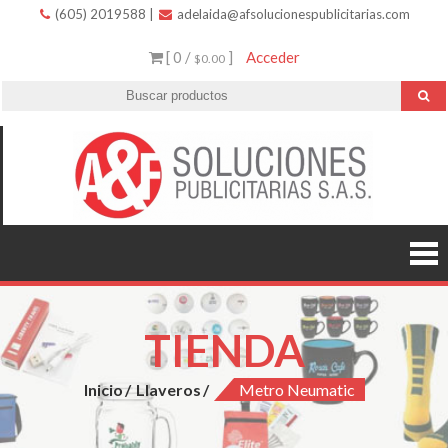
(605) 2019588
|
adelaida@afsolucionespublicitarias.com
[ 0 /
]
Acceder
$0.00
A
Innovació
variedad 
Soluc
excelent
servicio.
Public
TIENDA
Inicio
Llaveros
Metro Neumatic