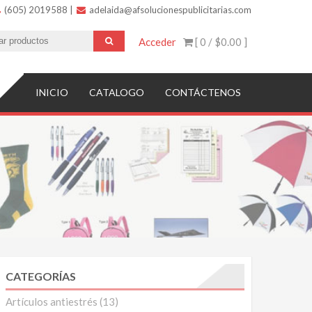
(605) 2019588
|
adelaida@afsolucionespublicitarias.com
Acceder
[ 0 /
$0.00
]
INICIO
CATALOGO
CONTÁCTENOS
CATEGORÍAS
Artículos antiestrés
(13)