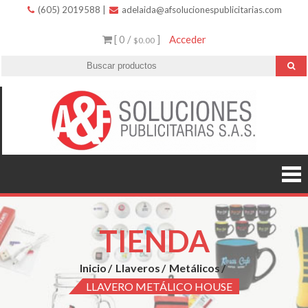
(605) 2019588
|
adelaida@afsolucionespublicitarias.com
[ 0 /
]
Acceder
$0.00
A
Innovació
variedad 
Soluc
excelent
servicio.
Public
TIENDA
Inicio
Llaveros
Metálicos
LLAVERO METÁLICO HOUSE