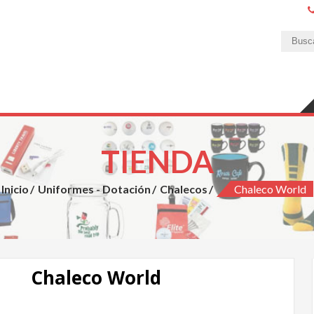
ones Publicitarias
ad y excelente servicio.
TIENDA
Inicio
Uniformes - Dotación
Chalecos
Chaleco World
Chaleco World