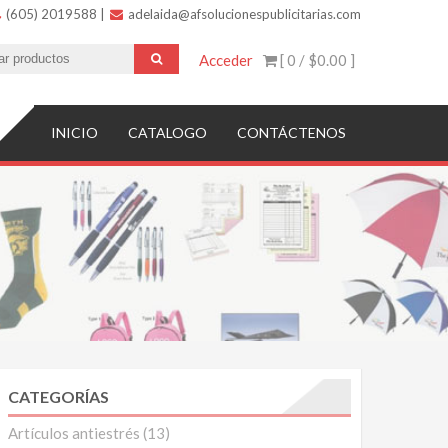
(605) 2019588
|
adelaida@afsolucionespublicitarias.com
Acceder
[ 0 /
$0.00
]
INICIO
CATALOGO
CONTÁCTENOS
CATEGORÍAS
Artículos antiestrés
(13)