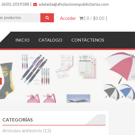
(605) 2019588
|
adelaida@afsolucionespublicitarias.com
Acceder
[ 0 /
$0.00
]
INICIO
CATALOGO
CONTÁCTENOS
CATEGORÍAS
Artículos antiestrés
(13)