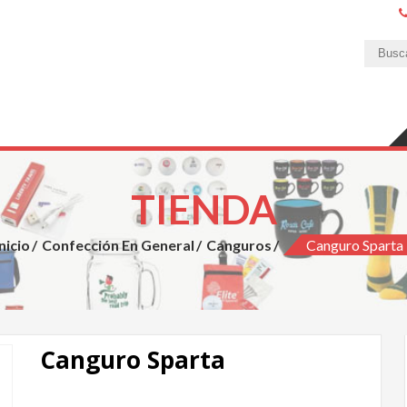
ones Publicitarias
ad y excelente servicio.
TIENDA
Inicio
Confección En General
Canguros
Canguro Sparta
Canguro Sparta