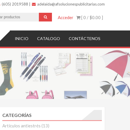
(605) 2019588
|
adelaida@afsolucionespublicitarias.com
Acceder
[ 0 /
$0.00
]
INICIO
CATALOGO
CONTÁCTENOS
CATEGORÍAS
Artículos antiestrés
(13)