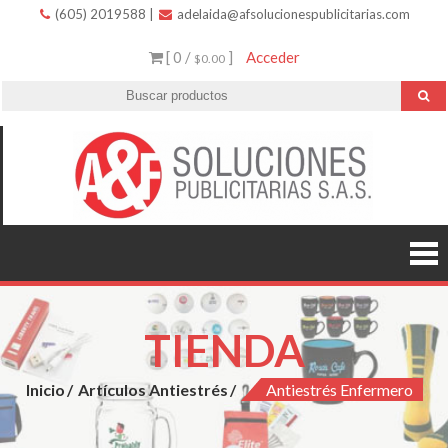
(605) 2019588
|
adelaida@afsolucionespublicitarias.com
[ 0 /
]
Acceder
$0.00
A
Innovació
variedad 
Soluc
excelent
servicio.
Public
TIENDA
Inicio
Artículos Antiestrés
Antiestrés Enfermero